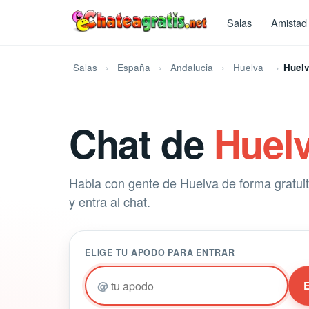
Salas
Amistad
Salas
España
Andalucia
Huelva
Huel
Chat de
Huel
Habla con gente de Huelva de forma gratuita
y entra al chat.
ELIGE TU APODO PARA ENTRAR
@
E