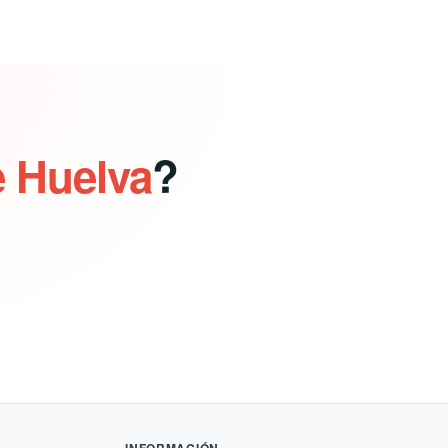
e Huelva
?