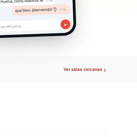
 Huelva, como vosotros 😄
17:09
qué bien, ¡bienvenido! 👌
17:10
➤
e en #Huelva…
Ver salas cercanas ↓