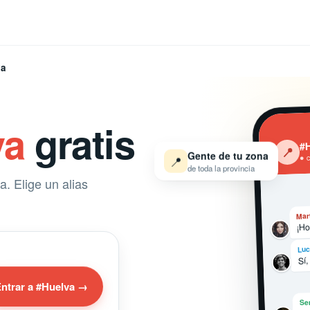
va
va
gratis
#H
‹
📍
Gente de tu zona
📍
● 
de toda la provincia
. Elige un alias
Mar
¡Ho
Luc
Sí,
ntrar a #Huelva →
Se