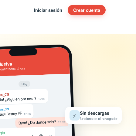
Iniciar sesión
Crear cuenta
uelva
conectados ahora
Hoy
ta_CS
la! ¿Alguien por aquí?
17:08
as_29
Sin descargas
 aquí estoy 👋
⚡
17:08
funciona en el navegador
Bien! ¿De dónde sois?
17:09
rgio