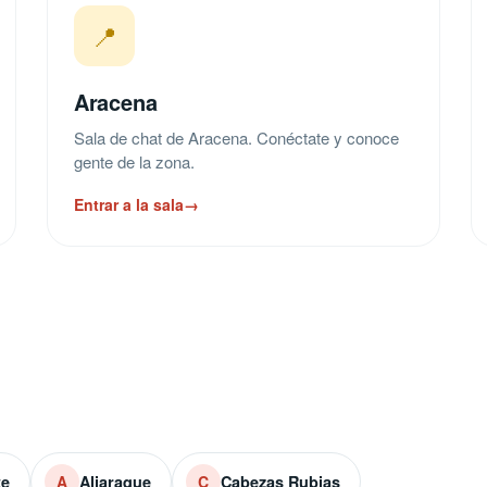
📍
Aracena
Sala de chat de Aracena. Conéctate y conoce
gente de la zona.
Entrar a la sala
→
te
Aljaraque
Cabezas Rubias
A
C