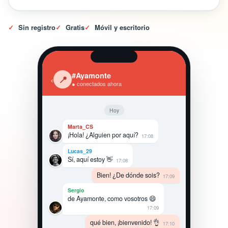
✓
Sin registro
✓
Gratis
✓
Móvil y escritorio
#Ayamonte
‹
📍
● conectados ahora
Hoy
Marta_CS
¡Hola! ¿Alguien por aquí?
17:08
Lucas_29
Sí, aquí estoy 👋
17:08
Bien! ¿De dónde sois?
17:09
Sergio
de Ayamonte, como vosotros 😄
17:09
qué bien, ¡bienvenido! 👌
17:10