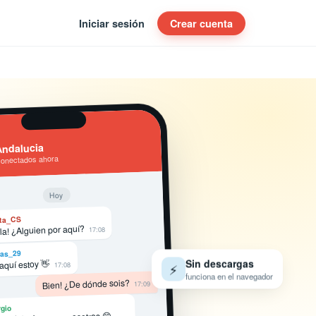
Iniciar sesión
Crear cuenta
ndalucia
conectados ahora
Hoy
ta_CS
la! ¿Alguien por aquí?
17:08
as_29
Sin descargas
 aquí estoy 👋
⚡
17:08
funciona en el navegador
Bien! ¿De dónde sois?
17:09
gio