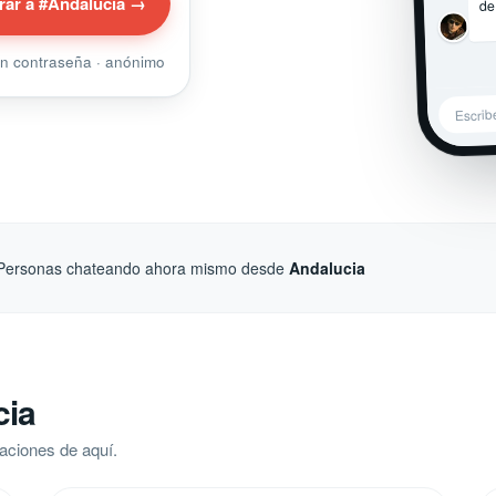
de
rar a #Andalucia →
sin contraseña · anónimo
Escrib
Personas chateando ahora mismo desde
Andalucia
cia
aciones de aquí.