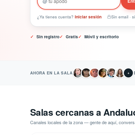
@
Ent
¿Ya tienes cuenta?
Iniciar sesión
Sin email · 
✓
Sin registro
✓
Gratis
✓
Móvil y escritorio
AHORA EN LA SALA
+
Salas cercanas a Andalu
Canales locales de la zona — gente de aquí, convers