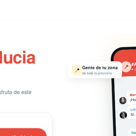
lucia
#A
‹
📍
Gente de tu zona
● 
📍
de toda la provincia
sfruta de este
Mar
¡Ho
Luc
Sí,
Ser