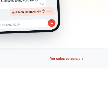
 Andalucia, como vosotros 😄
17:09
qué bien, ¡bienvenido! 👌
17:10
➤
e en #Andalucia…
Ver salas cercanas ↓