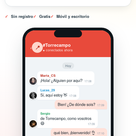
✓
Sin registro
✓
Gratis
✓
Móvil y escritorio
#Torrecampo
‹
📍
● conectados ahora
Hoy
Marta_CS
¡Hola! ¿Alguien por aquí?
17:08
Lucas_29
Sí, aquí estoy 👋
17:08
Bien! ¿De dónde sois?
17:09
Sergio
de Torrecampo, como vosotros
😄
17:09
qué bien, ¡bienvenido! 👌
17:10