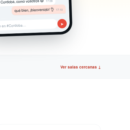
 Cordoba, como vosotros 😄
17:09
qué bien, ¡bienvenido! 👌
17:10
➤
e en #Cordoba…
Ver salas cercanas ↓