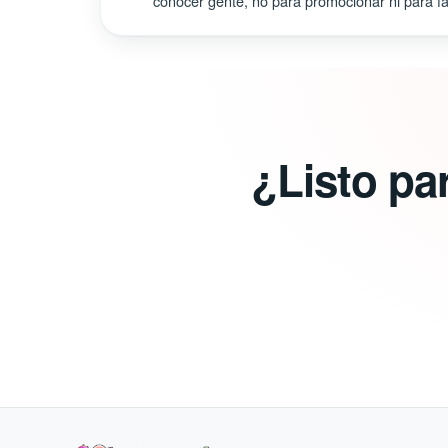
conocer gente, no para promocionar ni para fal
¿Listo pa