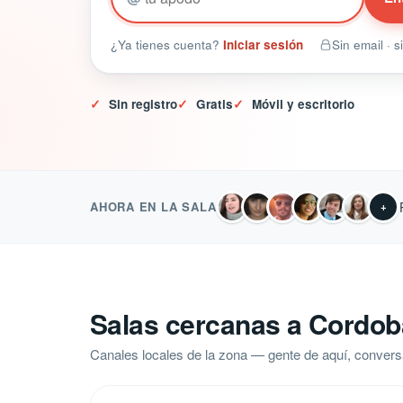
¿Ya tienes cuenta?
Iniciar sesión
Sin email · 
✓
Sin registro
✓
Gratis
✓
Móvil y escritorio
AHORA EN LA SALA
+
Salas cercanas a Cordob
Canales locales de la zona — gente de aquí, convers