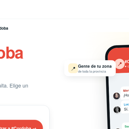
doba
oba
#
‹
📍
Gente de tu zona
● 
📍
de toda la provincia
ta. Elige un
Mar
¡Ho
Luc
Sí,
Se
trar a #Cordoba →