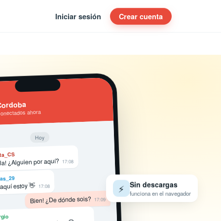
Iniciar sesión
Crear cuenta
Cordoba
conectados ahora
Hoy
ta_CS
la! ¿Alguien por aquí?
17:08
as_29
Sin descargas
 aquí estoy 👋
⚡
17:08
funciona en el navegador
Bien! ¿De dónde sois?
17:09
rgio