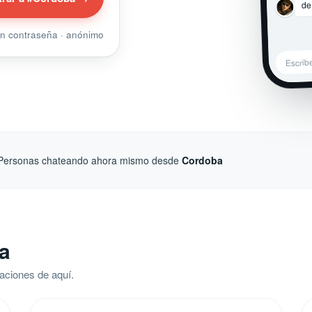
de
sin contraseña · anónimo
Escrib
Personas chateando ahora mismo desde
Cordoba
a
aciones de aquí.