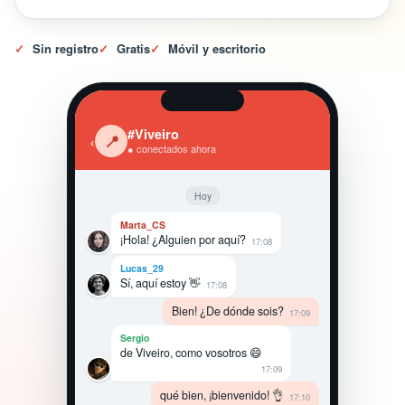
✓
Sin registro
✓
Gratis
✓
Móvil y escritorio
#Viveiro
‹
📍
● conectados ahora
Hoy
Marta_CS
¡Hola! ¿Alguien por aquí?
17:08
Lucas_29
Sí, aquí estoy 👋
17:08
Bien! ¿De dónde sois?
17:09
Sergio
de Viveiro, como vosotros 😄
17:09
qué bien, ¡bienvenido! 👌
17:10