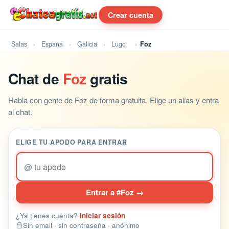
Crear cuenta
Salas
España
Galicia
Lugo
Foz
Chat de
Foz
gratis
Habla con gente de Foz de forma gratuita. Elige un alias y entra
al chat.
ELIGE TU APODO PARA ENTRAR
@
Entrar a #Foz →
¿Ya tienes cuenta?
Iniciar sesión
Sin email · sin contraseña · anónimo