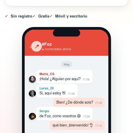
✓
Sin registro
✓
Gratis
✓
Móvil y escritorio
#Foz
‹
📍
● conectados ahora
Hoy
Marta_CS
¡Hola! ¿Alguien por aquí?
17:08
Lucas_29
Sí, aquí estoy 👋
17:08
Bien! ¿De dónde sois?
17:09
Sergio
de Foz, como vosotros 😄
17:09
qué bien, ¡bienvenido! 👌
17:10