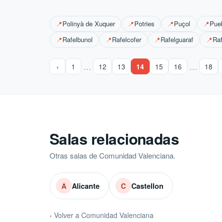
Polinyà de Xuquer
Potries
Puçol
Pue
📍
📍
📍
📍
Rafelbunol
Rafelcofer
Rafelguaraf
Ra
📍
📍
📍
📍
…
…
‹
1
12
13
14
15
16
18
Salas relacionadas
Otras salas de Comunidad Valenciana.
Alicante
Castellon
A
C
‹ Volver a Comunidad Valenciana