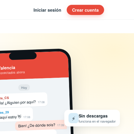
Iniciar sesión
Crear cuenta
alencia
conectados ahora
Hoy
ta_CS
la! ¿Alguien por aquí?
17:08
as_29
Sin descargas
⚡
 aquí estoy 👋
17:08
funciona en el navegador
Bien! ¿De dónde sois?
17:09