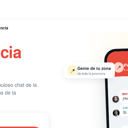
encia
cia
#V
‹
📍
Gente de tu zona
📍
● 
de toda la provincia
buloso chat de la
s de la
Mar
¡Ho
Luc
Sí,