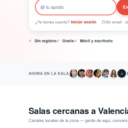
@
En
¿Ya tienes cuenta?
Iniciar sesión
Sin email · 
✓
Sin registro
✓
Gratis
✓
Móvil y escritorio
AHORA EN LA SALA
+
Salas cercanas a Valenci
Canales locales de la zona — gente de aquí, convers