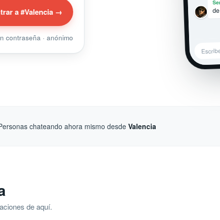
Se
de
trar a #Valencia →
sin contraseña · anónimo
Escrib
Personas chateando ahora mismo desde
Valencia
a
aciones de aquí.