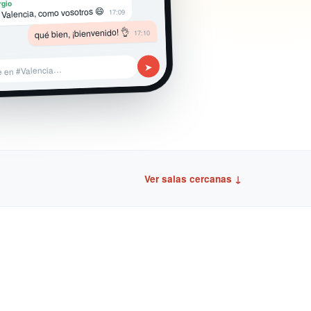
rgio
 Valencia, como vosotros 😄
17:09
qué bien, ¡bienvenido! 👌
17:10
➤
e en #Valencia…
Ver salas cercanas ↓