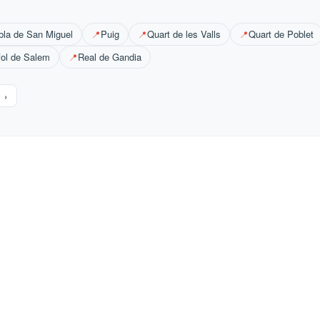
bla de San Miguel
Puig
Quart de les Valls
Quart de Poblet
📍
📍
📍
fol de Salem
Real de Gandia
📍
›