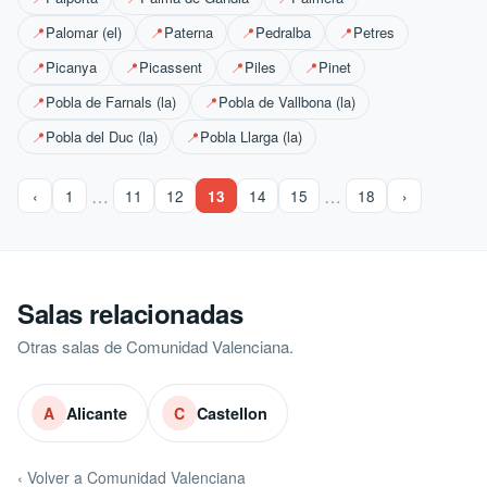
Palomar (el)
Paterna
Pedralba
Petres
📍
📍
📍
📍
Picanya
Picassent
Piles
Pinet
📍
📍
📍
📍
Pobla de Farnals (la)
Pobla de Vallbona (la)
📍
📍
Pobla del Duc (la)
Pobla Llarga (la)
📍
📍
…
…
‹
1
11
12
13
14
15
18
›
Salas relacionadas
Otras salas de Comunidad Valenciana.
Alicante
Castellon
A
C
‹ Volver a Comunidad Valenciana