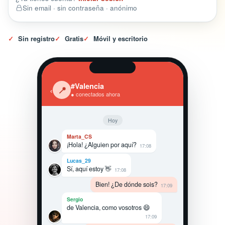
Sin email · sin contraseña · anónimo
✓
Sin registro
✓
Gratis
✓
Móvil y escritorio
#Valencia
‹
📍
● conectados ahora
Hoy
Marta_CS
¡Hola! ¿Alguien por aquí?
17:08
Lucas_29
Sí, aquí estoy 👋
17:08
Bien! ¿De dónde sois?
17:09
Sergio
de Valencia, como vosotros 😄
17:09