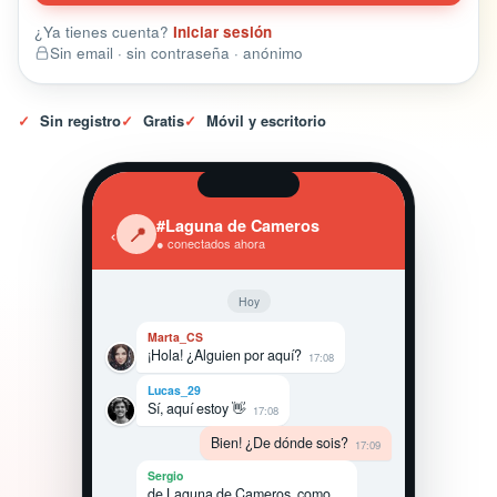
¿Ya tienes cuenta?
Iniciar sesión
Sin email · sin contraseña · anónimo
✓
Sin registro
✓
Gratis
✓
Móvil y escritorio
#Laguna de Cameros
‹
📍
● conectados ahora
Hoy
Marta_CS
¡Hola! ¿Alguien por aquí?
17:08
Lucas_29
Sí, aquí estoy 👋
17:08
Bien! ¿De dónde sois?
17:09
Sergio
de Laguna de Cameros, como