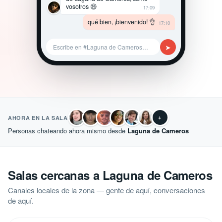
vosotros 😄
17:09
qué bien, ¡bienvenido! 👌
17:10
➤
Escribe en #Laguna de Cameros…
+
AHORA EN LA SALA
Personas chateando ahora mismo desde
Laguna de Cameros
Salas cercanas a Laguna de Cameros
Canales locales de la zona — gente de aquí, conversaciones
de aquí.