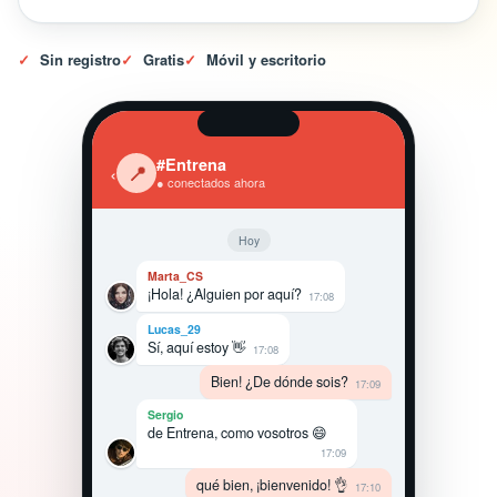
✓
Sin registro
✓
Gratis
✓
Móvil y escritorio
#Entrena
‹
📍
● conectados ahora
Hoy
Marta_CS
¡Hola! ¿Alguien por aquí?
17:08
Lucas_29
Sí, aquí estoy 👋
17:08
Bien! ¿De dónde sois?
17:09
Sergio
de Entrena, como vosotros 😄
17:09
qué bien, ¡bienvenido! 👌
17:10