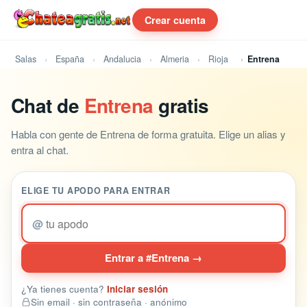
Crear cuenta
Salas
España
Andalucia
Almeria
Rioja
Entrena
Chat de
Entrena
gratis
Habla con gente de Entrena de forma gratuita. Elige un alias y
entra al chat.
ELIGE TU APODO PARA ENTRAR
@
Entrar a #Entrena →
¿Ya tienes cuenta?
Iniciar sesión
Sin email · sin contraseña · anónimo