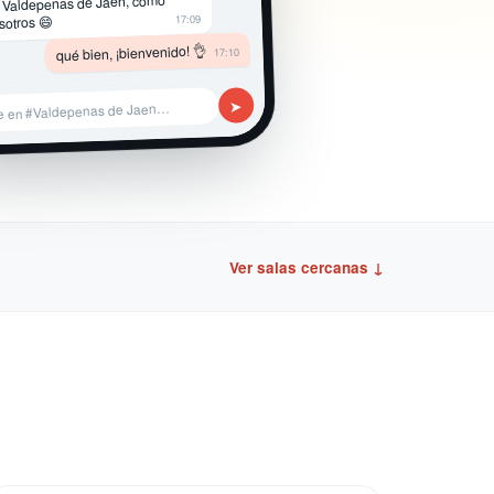
 Valdepenas de Jaen, como
17:09
sotros 😄
qué bien, ¡bienvenido! 👌
17:10
➤
e en #Valdepenas de Jaen…
Ver salas cercanas ↓