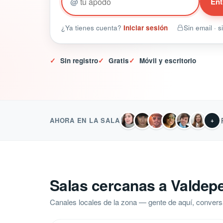
@
Ent
¿Ya tienes cuenta?
Iniciar sesión
Sin email · 
✓
Sin registro
✓
Gratis
✓
Móvil y escritorio
AHORA EN LA SALA
+
Salas cercanas a Valdep
Canales locales de la zona — gente de aquí, convers