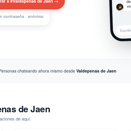
de
rar a #Valdepenas de Jaen →
vo
sin contraseña · anónimo
Escrib
Personas chateando ahora mismo desde
Valdepenas de Jaen
enas de Jaen
aciones de aquí.