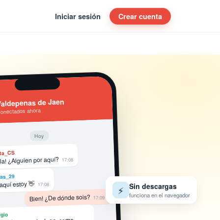
Iniciar sesión
Crear cuenta
aldepenas de Jaen
conectados ahora
Hoy
ta_CS
la! ¿Alguien por aquí?
17:08
as_29
 aquí estoy 👋
17:08
Sin descargas
⚡
funciona en el navegador
Bien! ¿De dónde sois?
17:09
gio