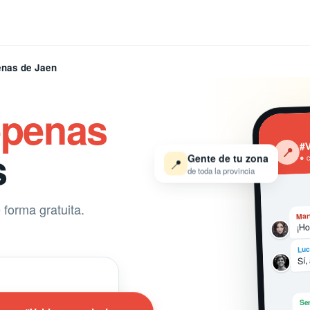
enas de Jaen
epenas
#V
s
‹
📍
Gente de tu zona
● 
📍
de toda la provincia
forma gratuita.
Mar
¡Ho
Luc
Sí,
Ser