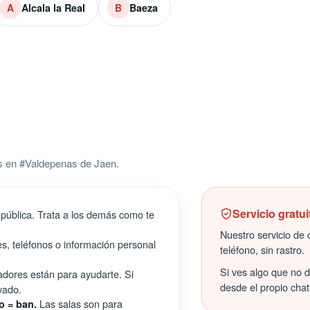
Alcala la Real
Baeza
A
B
s en #Valdepenas de Jaen.
Servicio gratui
pública. Trata a los demás como te
Nuestro servicio de c
s, teléfonos o información personal
teléfono, sin rastro.
Si ves algo que no 
ores están para ayudarte. Si
desde el propio chat
vado.
Las salas son para
o = ban.