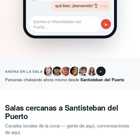
qué bien, ¡bienvenido! 👌
17:10
Escribe en #Santisteban del
➤
Puerto…
+
AHORA EN LA SALA
Personas chateando ahora mismo desde
Santisteban del Puerto
Salas cercanas a Santisteban del
Puerto
Canales locales de la zona — gente de aquí, conversaciones
de aquí.