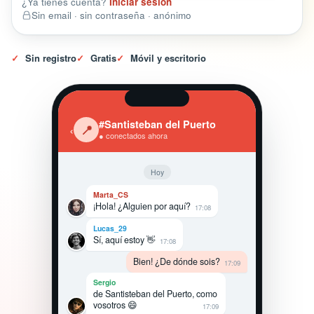
¿Ya tienes cuenta?
Iniciar sesión
Sin email · sin contraseña · anónimo
✓
Sin registro
✓
Gratis
✓
Móvil y escritorio
#Santisteban del Puerto
‹
📍
● conectados ahora
Hoy
Marta_CS
¡Hola! ¿Alguien por aquí?
17:08
Lucas_29
Sí, aquí estoy 👋
17:08
Bien! ¿De dónde sois?
17:09
Sergio
de Santisteban del Puerto, como
vosotros 😄
17:09