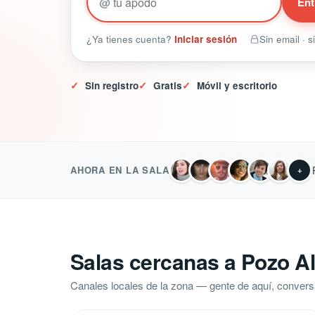
@
Ent
¿Ya tienes cuenta?
Iniciar sesión
Sin email · 
✓
Sin registro
✓
Gratis
✓
Móvil y escritorio
AHORA EN LA SALA
+
Salas cercanas a Pozo A
Canales locales de la zona — gente de aquí, convers