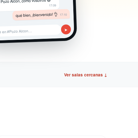
 Pozo Alcon, como vosotros 😄
17:09
qué bien, ¡bienvenido! 👌
17:10
➤
e en #Pozo Alcon…
Ver salas cercanas ↓