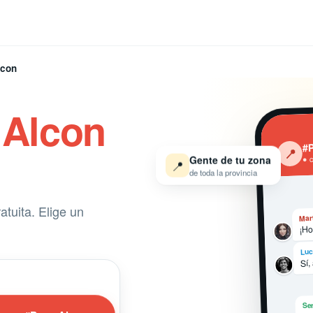
lcon
 Alcon
#P
‹
📍
Gente de tu zona
● 
📍
de toda la provincia
tuita. Elige un
Mar
¡Ho
Luc
Sí,
Ser