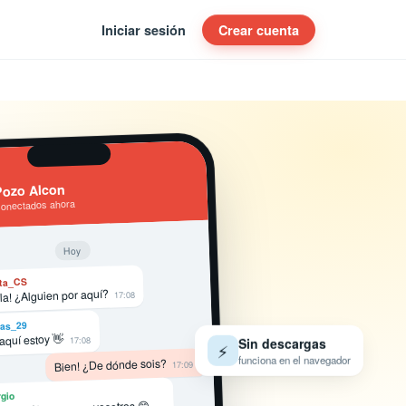
Iniciar sesión
Crear cuenta
ozo Alcon
conectados ahora
Hoy
ta_CS
la! ¿Alguien por aquí?
17:08
as_29
 aquí estoy 👋
17:08
Sin descargas
⚡
funciona en el navegador
Bien! ¿De dónde sois?
17:09
gio