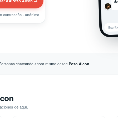
de
rar a #Pozo Alcon →
sin contraseña · anónimo
Escrib
Personas chateando ahora mismo desde
Pozo Alcon
lcon
aciones de aquí.