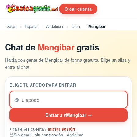
Crear cuenta
Salas
España
Andalucia
Jaen
Mengibar
Chat de
Mengibar
gratis
Habla con gente de Mengibar de forma gratuita. Elige un alias y
entra al chat.
ELIGE TU APODO PARA ENTRAR
@
Entrar a #Mengibar →
¿Ya tienes cuenta?
Iniciar sesión
Sin email · sin contraseña · anónimo