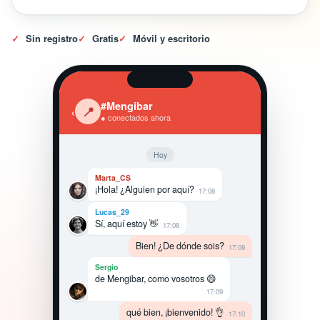
✓
Sin registro
✓
Gratis
✓
Móvil y escritorio
#Mengibar
‹
📍
● conectados ahora
Hoy
Marta_CS
¡Hola! ¿Alguien por aquí?
17:08
Lucas_29
Sí, aquí estoy 👋
17:08
Bien! ¿De dónde sois?
17:09
Sergio
de Mengibar, como vosotros 😄
17:09
qué bien, ¡bienvenido! 👌
17:10