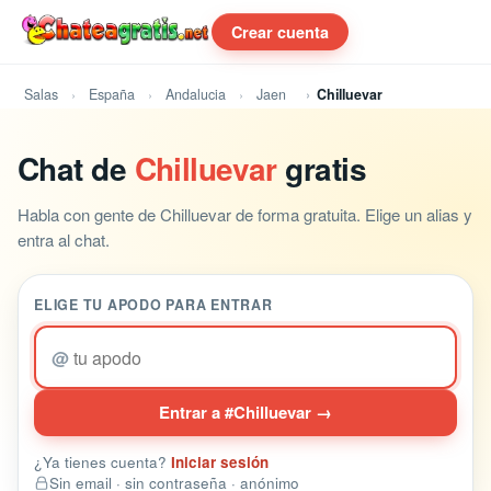
Crear cuenta
Salas
España
Andalucia
Jaen
Chilluevar
Chat de
Chilluevar
gratis
Habla con gente de Chilluevar de forma gratuita. Elige un alias y
entra al chat.
ELIGE TU APODO PARA ENTRAR
@
Entrar a #Chilluevar →
¿Ya tienes cuenta?
Iniciar sesión
Sin email · sin contraseña · anónimo