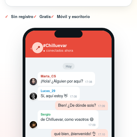
✓
Sin registro
✓
Gratis
✓
Móvil y escritorio
#Chilluevar
‹
📍
● conectados ahora
Hoy
Marta_CS
¡Hola! ¿Alguien por aquí?
17:08
Lucas_29
Sí, aquí estoy 👋
17:08
Bien! ¿De dónde sois?
17:09
Sergio
de Chilluevar, como vosotros 😄
17:09
qué bien, ¡bienvenido! 👌
17:10