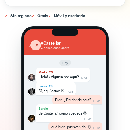
✓
Sin registro
✓
Gratis
✓
Móvil y escritorio
#Castellar
‹
📍
● conectados ahora
Hoy
Marta_CS
¡Hola! ¿Alguien por aquí?
17:08
Lucas_29
Sí, aquí estoy 👋
17:08
Bien! ¿De dónde sois?
17:09
Sergio
de Castellar, como vosotros 😄
17:09
qué bien, ¡bienvenido! 👌
17:10