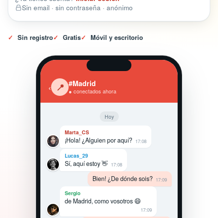
Sin email · sin contraseña · anónimo
✓
Sin registro
✓
Gratis
✓
Móvil y escritorio
#Madrid
‹
📍
● conectados ahora
Hoy
Marta_CS
¡Hola! ¿Alguien por aquí?
17:08
Lucas_29
Sí, aquí estoy 👋
17:08
Bien! ¿De dónde sois?
17:09
Sergio
de Madrid, como vosotros 😄
17:09