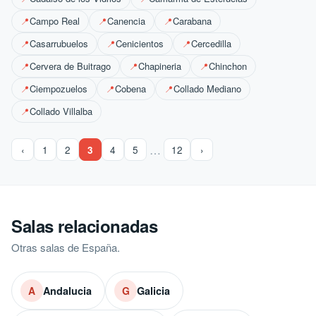
Campo Real
Canencia
Carabana
📍
📍
📍
Casarrubuelos
Cenicientos
Cercedilla
📍
📍
📍
Cervera de Buitrago
Chapineria
Chinchon
📍
📍
📍
Ciempozuelos
Cobena
Collado Mediano
📍
📍
📍
Collado Villalba
📍
…
‹
1
2
3
4
5
12
›
Salas relacionadas
Otras salas de España.
Andalucia
Galicia
A
G