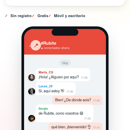
✓
Sin registro
✓
Gratis
✓
Móvil y escritorio
#Rubite
‹
📍
● conectados ahora
Hoy
Marta_CS
¡Hola! ¿Alguien por aquí?
17:08
Lucas_29
Sí, aquí estoy 👋
17:08
Bien! ¿De dónde sois?
17:09
Sergio
de Rubite, como vosotros 😄
17:09
qué bien, ¡bienvenido! 👌
17:10