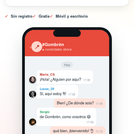
✓
Sin registro
✓
Gratis
✓
Móvil y escritorio
#Gombrèn
‹
📍
● conectados ahora
Hoy
Marta_CS
¡Hola! ¿Alguien por aquí?
17:08
Lucas_29
Sí, aquí estoy 👋
17:08
Bien! ¿De dónde sois?
17:09
Sergio
de Gombrèn, como vosotros 😄
17:09
qué bien, ¡bienvenido! 👌
17:10