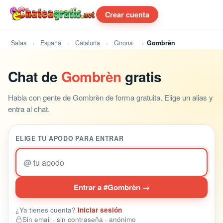
Crear cuenta
Salas
España
Cataluña
Girona
Gombrèn
Chat de
Gombrèn
gratis
Habla con gente de Gombrèn de forma gratuita. Elige un alias y
entra al chat.
ELIGE TU APODO PARA ENTRAR
@
Entrar a #Gombrèn →
¿Ya tienes cuenta?
Iniciar sesión
Sin email · sin contraseña · anónimo