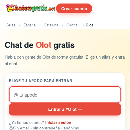
Crear cuenta
Salas
España
Cataluña
Girona
Olot
Chat de
Olot
gratis
Habla con gente de Olot de forma gratuita. Elige un alias y entra
al chat.
ELIGE TU APODO PARA ENTRAR
@
Entrar a #Olot →
¿Ya tienes cuenta?
Iniciar sesión
Sin email · sin contraseña · anónimo