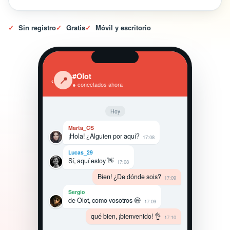
✓
Sin registro
✓
Gratis
✓
Móvil y escritorio
#Olot
‹
📍
● conectados ahora
Hoy
Marta_CS
¡Hola! ¿Alguien por aquí?
17:08
Lucas_29
Sí, aquí estoy 👋
17:08
Bien! ¿De dónde sois?
17:09
Sergio
de Olot, como vosotros 😄
17:09
qué bien, ¡bienvenido! 👌
17:10