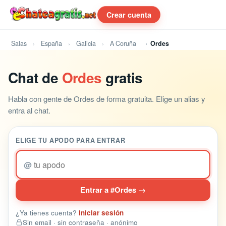
Crear cuenta
Salas
España
Galicia
A Coruña
Ordes
Chat de
Ordes
gratis
Habla con gente de Ordes de forma gratuita. Elige un alias y
entra al chat.
ELIGE TU APODO PARA ENTRAR
@
Entrar a #Ordes →
¿Ya tienes cuenta?
Iniciar sesión
Sin email · sin contraseña · anónimo