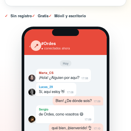
✓
Sin registro
✓
Gratis
✓
Móvil y escritorio
#Ordes
‹
📍
● conectados ahora
Hoy
Marta_CS
¡Hola! ¿Alguien por aquí?
17:08
Lucas_29
Sí, aquí estoy 👋
17:08
Bien! ¿De dónde sois?
17:09
Sergio
de Ordes, como vosotros 😄
17:09
qué bien, ¡bienvenido! 👌
17:10