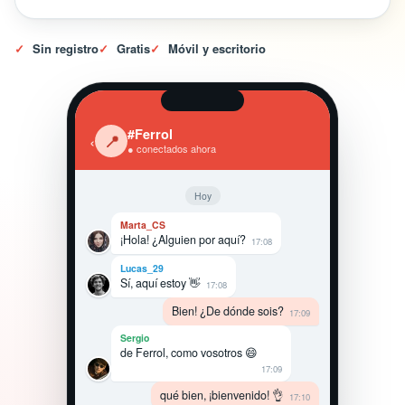
✓
Sin registro
✓
Gratis
✓
Móvil y escritorio
#Ferrol
‹
📍
● conectados ahora
Hoy
Marta_CS
¡Hola! ¿Alguien por aquí?
17:08
Lucas_29
Sí, aquí estoy 👋
17:08
Bien! ¿De dónde sois?
17:09
Sergio
de Ferrol, como vosotros 😄
17:09
qué bien, ¡bienvenido! 👌
17:10