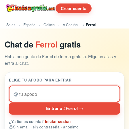
Crear cuenta
Salas
España
Galicia
A Coruña
Ferrol
Chat de
Ferrol
gratis
Habla con gente de Ferrol de forma gratuita. Elige un alias y
entra al chat.
ELIGE TU APODO PARA ENTRAR
@
Entrar a #Ferrol →
¿Ya tienes cuenta?
Iniciar sesión
Sin email · sin contraseña · anónimo