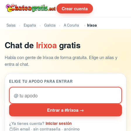
Crear cuenta
Salas
España
Galicia
A Coruña
Irixoa
Chat de
Irixoa
gratis
Habla con gente de Irixoa de forma gratuita. Elige un alias y
entra al chat.
ELIGE TU APODO PARA ENTRAR
@
Entrar a #Irixoa →
¿Ya tienes cuenta?
Iniciar sesión
Sin email · sin contraseña · anónimo