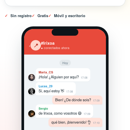
✓
Sin registro
✓
Gratis
✓
Móvil y escritorio
#Irixoa
‹
📍
● conectados ahora
Hoy
Marta_CS
¡Hola! ¿Alguien por aquí?
17:08
Lucas_29
Sí, aquí estoy 👋
17:08
Bien! ¿De dónde sois?
17:09
Sergio
de Irixoa, como vosotros 😄
17:09
qué bien, ¡bienvenido! 👌
17:10