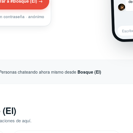
de
rar a #Bosque (El) →
sin contraseña · anónimo
Escrib
Personas chateando ahora mismo desde
Bosque (El)
(El)
aciones de aquí.