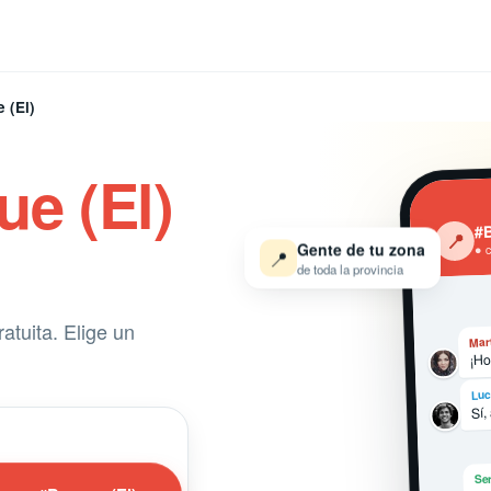
 (El)
e (El)
#B
‹
📍
Gente de tu zona
● 
📍
de toda la provincia
atuita. Elige un
Mar
¡Ho
Luc
Sí,
Ser