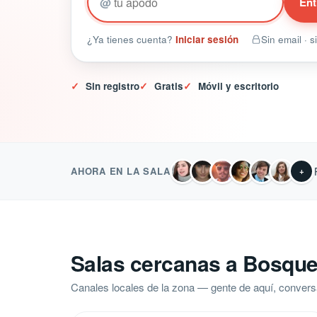
@
Ent
¿Ya tienes cuenta?
Iniciar sesión
Sin email · 
✓
Sin registro
✓
Gratis
✓
Móvil y escritorio
AHORA EN LA SALA
+
Salas cercanas a Bosque 
Canales locales de la zona — gente de aquí, convers