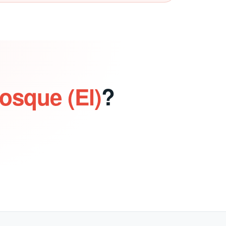
osque (El)
?