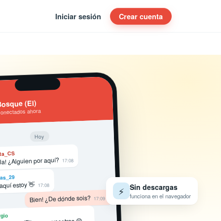
Iniciar sesión
Crear cuenta
osque (El)
conectados ahora
Hoy
ta_CS
la! ¿Alguien por aquí?
17:08
as_29
 aquí estoy 👋
17:08
Sin descargas
⚡
funciona en el navegador
Bien! ¿De dónde sois?
17:09
gio