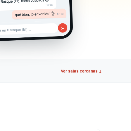
 Bosque (El), como vosotros 😄
17:09
qué bien, ¡bienvenido! 👌
17:10
➤
e en #Bosque (El)…
Ver salas cercanas ↓