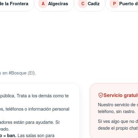
de la Frontera
Algeciras
Cadiz
Puerto d
A
C
P
 en #Bosque (El).
Servicio gratui
pública. Trata a los demás como te
Nuestro servicio de c
s, teléfonos o información personal
teléfono, sin rastro.
Si ves algo que no 
ores están para ayudarte. Si
desde el propio chat
vado.
Las salas son para
o = ban.