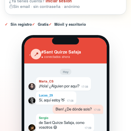
¿Ya tienes cuenta?
Iniciar sesión
Sin email · sin contraseña · anónimo
✓
Sin registro
✓
Gratis
✓
Móvil y escritorio
#Sant Quirze Safaja
‹
📍
● conectados ahora
Hoy
Marta_CS
¡Hola! ¿Alguien por aquí?
17:08
Lucas_29
Sí, aquí estoy 👋
17:08
Bien! ¿De dónde sois?
17:09
Sergio
de Sant Quirze Safaja, como
vosotros 😄
17:09