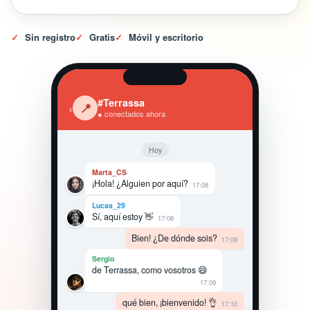
✓
Sin registro
✓
Gratis
✓
Móvil y escritorio
#Terrassa
‹
📍
● conectados ahora
Hoy
Marta_CS
¡Hola! ¿Alguien por aquí?
17:08
Lucas_29
Sí, aquí estoy 👋
17:08
Bien! ¿De dónde sois?
17:09
Sergio
de Terrassa, como vosotros 😄
17:09
qué bien, ¡bienvenido! 👌
17:10