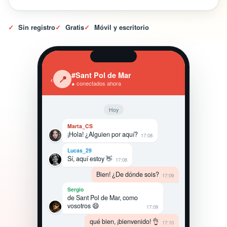
✓
Sin registro
✓
Gratis
✓
Móvil y escritorio
#Sant Pol de Mar
‹
📍
● conectados ahora
Hoy
Marta_CS
¡Hola! ¿Alguien por aquí?
17:08
Lucas_29
Sí, aquí estoy 👋
17:08
Bien! ¿De dónde sois?
17:09
Sergio
de Sant Pol de Mar, como
vosotros 😄
17:09
qué bien, ¡bienvenido! 👌
17:10