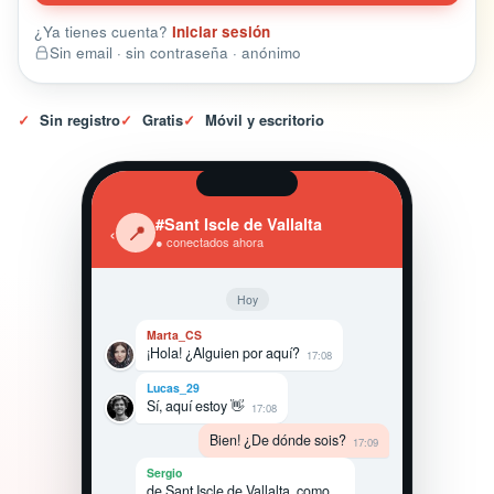
¿Ya tienes cuenta?
Iniciar sesión
Sin email · sin contraseña · anónimo
✓
Sin registro
✓
Gratis
✓
Móvil y escritorio
#Sant Iscle de Vallalta
‹
📍
● conectados ahora
Hoy
Marta_CS
¡Hola! ¿Alguien por aquí?
17:08
Lucas_29
Sí, aquí estoy 👋
17:08
Bien! ¿De dónde sois?
17:09
Sergio
de Sant Iscle de Vallalta, como