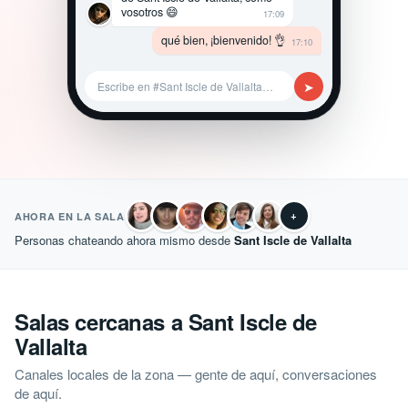
vosotros 😄
17:09
qué bien, ¡bienvenido! 👌
17:10
➤
Escribe en #Sant Iscle de Vallalta…
+
AHORA EN LA SALA
Personas chateando ahora mismo desde
Sant Iscle de Vallalta
Salas cercanas a Sant Iscle de
Vallalta
Canales locales de la zona — gente de aquí, conversaciones
de aquí.