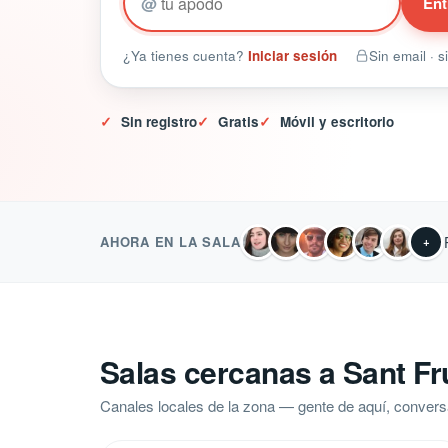
@
Ent
¿Ya tienes cuenta?
Iniciar sesión
Sin email · 
✓
Sin registro
✓
Gratis
✓
Móvil y escritorio
AHORA EN LA SALA
+
Salas cercanas a Sant Fr
Canales locales de la zona — gente de aquí, convers