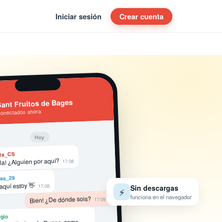
Iniciar sesión
Crear cuenta
ant Fruitos de Bages
conectados ahora
Hoy
ta_CS
la! ¿Alguien por aquí?
17:08
as_29
 aquí estoy 👋
17:08
Sin descargas
⚡
funciona en el navegador
Bien! ¿De dónde sois?
17:09
gio