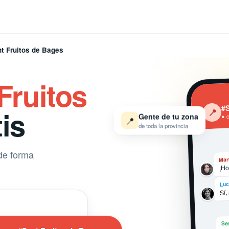
t Fruitos de Bages
Fruitos
#S
is
‹
📍
Gente de tu zona
● 
📍
de toda la provincia
de forma
Mar
¡Ho
Luc
Sí,
Ser