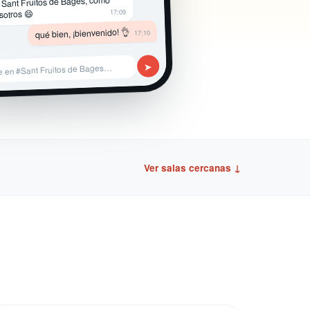
 Sant Fruitos de Bages, como
17:09
sotros 😄
qué bien, ¡bienvenido! 👌
17:10
➤
e en #Sant Fruitos de Bages…
Ver salas cercanas ↓