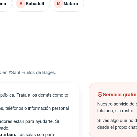
ona
Sabadell
Mataro
S
M
 en #Sant Fruitos de Bages.
Servicio gratui
pública. Trata a los demás como te
Nuestro servicio de c
s, teléfonos o información personal
teléfono, sin rastro.
Si ves algo que no 
ores están para ayudarte. Si
desde el propio chat
vado.
Las salas son para
o = ban.