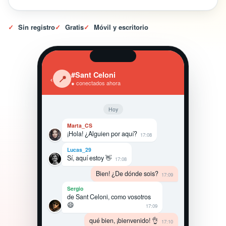
✓
Sin registro
✓
Gratis
✓
Móvil y escritorio
#Sant Celoni
‹
📍
● conectados ahora
Hoy
Marta_CS
¡Hola! ¿Alguien por aquí?
17:08
Lucas_29
Sí, aquí estoy 👋
17:08
Bien! ¿De dónde sois?
17:09
Sergio
de Sant Celoni, como vosotros
😄
17:09
qué bien, ¡bienvenido! 👌
17:10