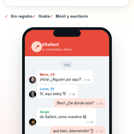
✓
Sin registro
✓
Gratis
✓
Móvil y escritorio
#Sallent
‹
📍
● conectados ahora
Hoy
Marta_CS
¡Hola! ¿Alguien por aquí?
17:08
Lucas_29
Sí, aquí estoy 👋
17:08
Bien! ¿De dónde sois?
17:09
Sergio
de Sallent, como vosotros 😄
17:09
qué bien, ¡bienvenido! 👌
17:10