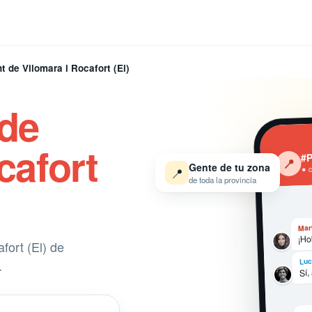
t de Vilomara i Rocafort (El)
 de
cafort
#P
‹
📍
Gente de tu zona
● 
📍
de toda la provincia
Mar
¡Ho
fort (El) de
Luc
.
Sí,