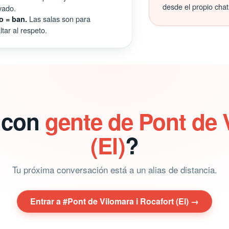
desde el propio chat
vado.
Las salas son para
o = ban.
tar al respeto.
r con
gente de Pont de 
(El)
?
Tu próxima conversación está a un alias de distancia.
Entrar a #Pont de Vilomara i Rocafort (El) →