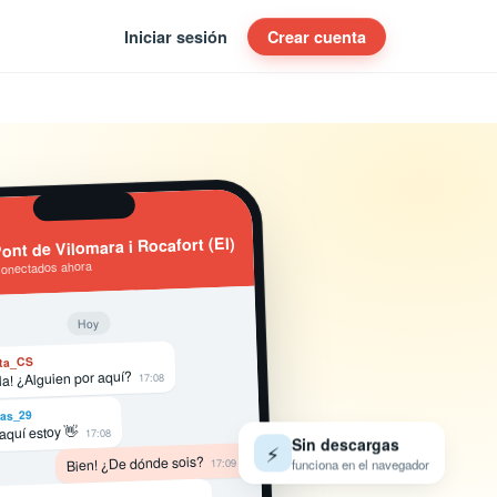
Iniciar sesión
Crear cuenta
ont de Vilomara i Rocafort (El)
conectados ahora
Hoy
ta_CS
la! ¿Alguien por aquí?
17:08
as_29
 aquí estoy 👋
17:08
Sin descargas
⚡
funciona en el navegador
Bien! ¿De dónde sois?
17:09