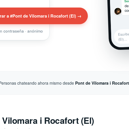
Ser
de 
co
rar a #Pont de Vilomara i Rocafort (El) →
sin contraseña · anónimo
Escrib
(El)…
Personas chateando ahora mismo desde
Pont de Vilomara i Rocafort
Vilomara i Rocafort (El)