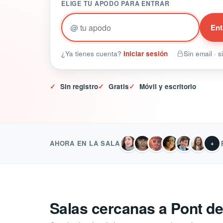
ELIGE TU APODO PARA ENTRAR
@
Ent
¿Ya tienes cuenta?
Iniciar sesión
Sin email · 
✓
Sin registro
✓
Gratis
✓
Móvil y escritorio
AHORA EN LA SALA
+
Salas cercanas a Pont de 