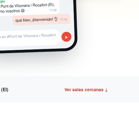
gio
Pont de Vilomara i Rocafort (El),
mo vosotros 😄
17:09
qué bien, ¡bienvenido! 👌
17:10
e en #Pont de Vilomara i Rocafort
➤
 (El)
Ver salas cercanas ↓