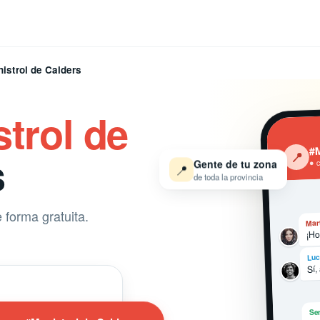
istrol de Calders
trol de
#M
s
‹
📍
Gente de tu zona
● 
📍
de toda la provincia
 forma gratuita.
Mar
¡Ho
Luc
Sí,
Ser