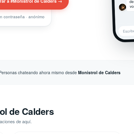
de
rar a #Monistrol de Calders →
vo
sin contraseña · anónimo
Escrib
Personas chateando ahora mismo desde
Monistrol de Calders
ol de Calders
aciones de aquí.