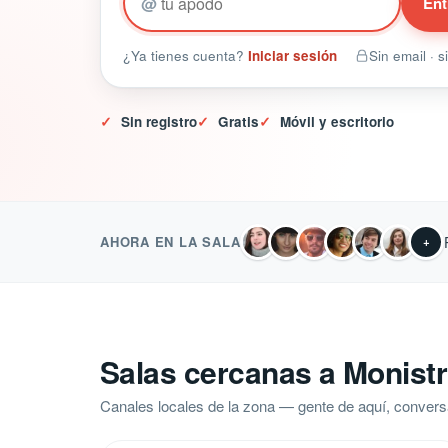
@
Ent
¿Ya tienes cuenta?
Iniciar sesión
Sin email · 
✓
Sin registro
✓
Gratis
✓
Móvil y escritorio
AHORA EN LA SALA
+
Salas cercanas a Monistr
Canales locales de la zona — gente de aquí, convers