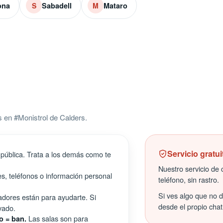
ona
Sabadell
Mataro
S
M
 en #Monistrol de Calders.
Servicio gratui
pública. Trata a los demás como te
Nuestro servicio de c
s, teléfonos o información personal
teléfono, sin rastro.
Si ves algo que no 
ores están para ayudarte. Si
desde el propio chat
vado.
Las salas son para
o = ban.