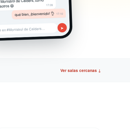
 Monistrol de Calders, como
17:09
sotros 😄
qué bien, ¡bienvenido! 👌
17:10
➤
e en #Monistrol de Calders…
Ver salas cercanas ↓