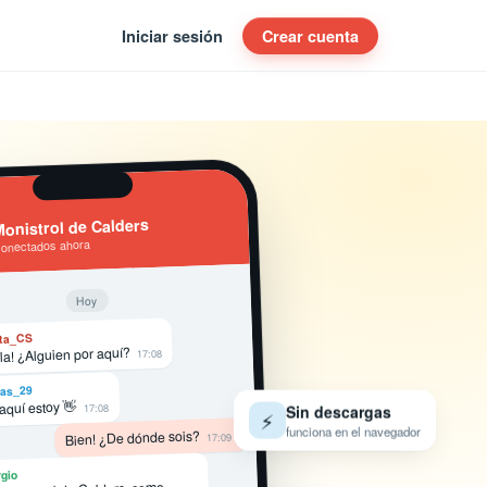
Iniciar sesión
Crear cuenta
onistrol de Calders
conectados ahora
Hoy
ta_CS
la! ¿Alguien por aquí?
17:08
as_29
 aquí estoy 👋
17:08
Sin descargas
⚡
funciona en el navegador
Bien! ¿De dónde sois?
17:09
gio