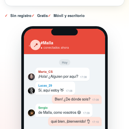
✓
Sin registro
✓
Gratis
✓
Móvil y escritorio
#Malla
‹
📍
● conectados ahora
Hoy
Marta_CS
¡Hola! ¿Alguien por aquí?
17:08
Lucas_29
Sí, aquí estoy 👋
17:08
Bien! ¿De dónde sois?
17:09
Sergio
de Malla, como vosotros 😄
17:09
qué bien, ¡bienvenido! 👌
17:10