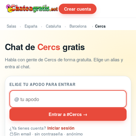
Crear cuenta
Salas
España
Cataluña
Barcelona
Cercs
Chat de
Cercs
gratis
Habla con gente de Cercs de forma gratuita. Elige un alias y
entra al chat.
ELIGE TU APODO PARA ENTRAR
@
Entrar a #Cercs →
¿Ya tienes cuenta?
Iniciar sesión
Sin email · sin contraseña · anónimo