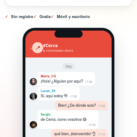
✓
Sin registro
✓
Gratis
✓
Móvil y escritorio
#Cercs
‹
📍
● conectados ahora
Hoy
Marta_CS
¡Hola! ¿Alguien por aquí?
17:08
Lucas_29
Sí, aquí estoy 👋
17:08
Bien! ¿De dónde sois?
17:09
Sergio
de Cercs, como vosotros 😄
17:09
qué bien, ¡bienvenido! 👌
17:10