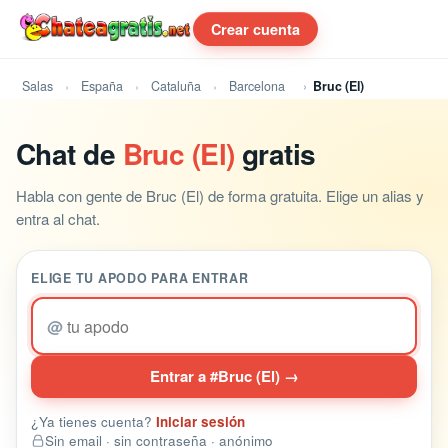
Crear cuenta
Salas
España
Cataluña
Barcelona
Bruc (El)
Chat de
Bruc (El)
gratis
Habla con gente de Bruc (El) de forma gratuita. Elige un alias y
entra al chat.
ELIGE TU APODO PARA ENTRAR
@
Entrar a #Bruc (El) →
¿Ya tienes cuenta?
Iniciar sesión
Sin email · sin contraseña · anónimo