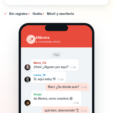
✓
Sin registro
✓
Gratis
✓
Móvil y escritorio
#Abrera
‹
📍
● conectados ahora
Hoy
Marta_CS
¡Hola! ¿Alguien por aquí?
17:08
Lucas_29
Sí, aquí estoy 👋
17:08
Bien! ¿De dónde sois?
17:09
Sergio
de Abrera, como vosotros 😄
17:09
qué bien, ¡bienvenido! 👌
17:10