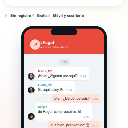
✓
Sin registro
✓
Gratis
✓
Móvil y escritorio
#Ragol
‹
📍
● conectados ahora
Hoy
Marta_CS
¡Hola! ¿Alguien por aquí?
17:08
Lucas_29
Sí, aquí estoy 👋
17:08
Bien! ¿De dónde sois?
17:09
Sergio
de Ragol, como vosotros 😄
17:09
qué bien, ¡bienvenido! 👌
17:10