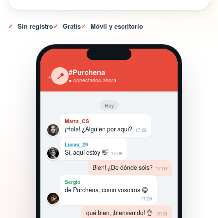
✓
Sin registro
✓
Gratis
✓
Móvil y escritorio
#Purchena
‹
📍
● conectados ahora
Hoy
Marta_CS
¡Hola! ¿Alguien por aquí?
17:08
Lucas_29
Sí, aquí estoy 👋
17:08
Bien! ¿De dónde sois?
17:09
Sergio
de Purchena, como vosotros 😄
17:09
qué bien, ¡bienvenido! 👌
17:10