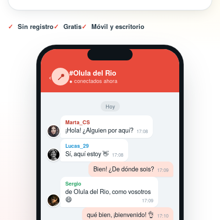
✓
Sin registro
✓
Gratis
✓
Móvil y escritorio
#Olula del Rio
‹
📍
● conectados ahora
Hoy
Marta_CS
¡Hola! ¿Alguien por aquí?
17:08
Lucas_29
Sí, aquí estoy 👋
17:08
Bien! ¿De dónde sois?
17:09
Sergio
de Olula del Rio, como vosotros
😄
17:09
qué bien, ¡bienvenido! 👌
17:10