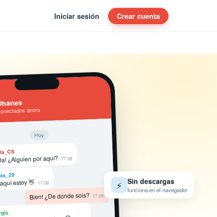
Iniciar sesión
Crear cuenta
Ohanes
conectados ahora
Hoy
ta_CS
la! ¿Alguien por aquí?
17:08
as_29
Sin descargas
 aquí estoy 👋
⚡
17:08
funciona en el navegador
Bien! ¿De dónde sois?
17:09
rgio