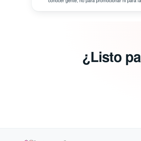
conocer gente, no para promocionar ni para fal
¿Listo p