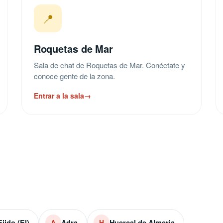
📍
Roquetas de Mar
Sala de chat de Roquetas de Mar. Conéctate y
conoce gente de la zona.
Entrar a la sala
→
Ejido (El)
Adra
Huercal de Almeria
A
H