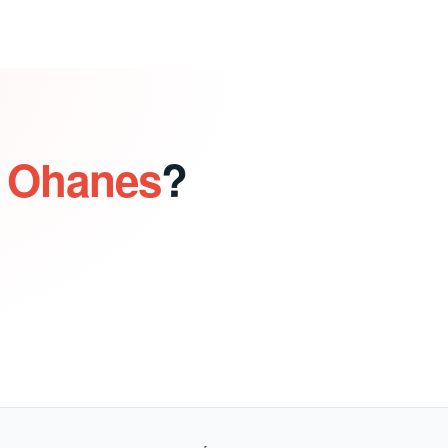
e Ohanes
?