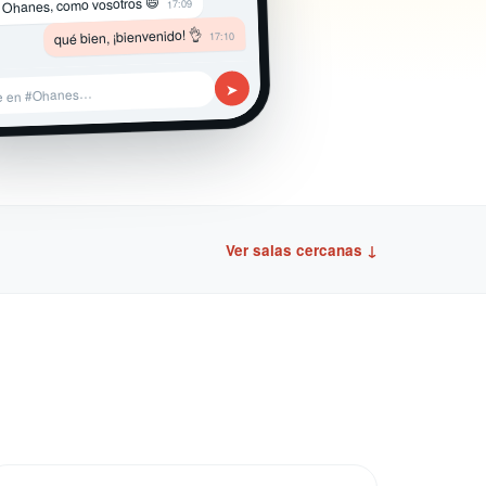
 Ohanes, como vosotros 😄
17:09
qué bien, ¡bienvenido! 👌
17:10
➤
be en #Ohanes…
Ver salas cercanas ↓