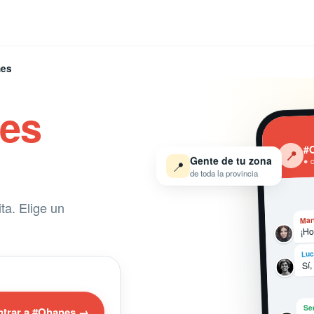
es
es
#
‹
📍
Gente de tu zona
● 
📍
de toda la provincia
ta. Elige un
Mar
¡Ho
Luc
Sí,
Se
ntrar a #Ohanes →