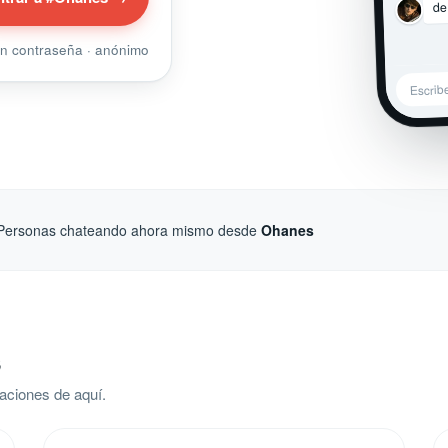
de
sin contraseña · anónimo
Escri
Personas chateando ahora mismo desde
Ohanes
s
aciones de aquí.