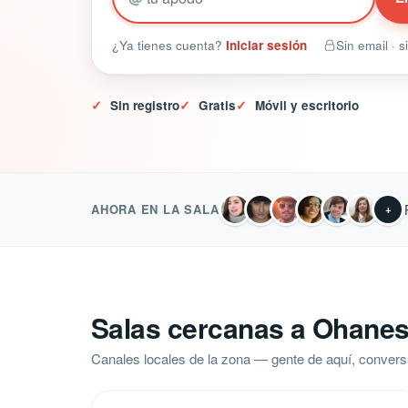
¿Ya tienes cuenta?
Iniciar sesión
Sin email · 
✓
Sin registro
✓
Gratis
✓
Móvil y escritorio
AHORA EN LA SALA
+
Salas cercanas a Ohane
Canales locales de la zona — gente de aquí, convers