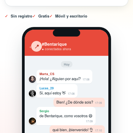
✓
Sin registro
✓
Gratis
✓
Móvil y escritorio
#Bentarique
‹
📍
● conectados ahora
Hoy
Marta_CS
¡Hola! ¿Alguien por aquí?
17:08
Lucas_29
Sí, aquí estoy 👋
17:08
Bien! ¿De dónde sois?
17:09
Sergio
de Bentarique, como vosotros 😄
17:09
qué bien, ¡bienvenido! 👌
17:10