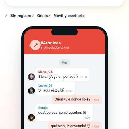
✓
Sin registro
✓
Gratis
✓
Móvil y escritorio
#Arboleas
‹
📍
● conectados ahora
Hoy
Marta_CS
¡Hola! ¿Alguien por aquí?
17:08
Lucas_29
Sí, aquí estoy 👋
17:08
Bien! ¿De dónde sois?
17:09
Sergio
de Arboleas, como vosotros 😄
17:09
qué bien, ¡bienvenido! 👌
17:10