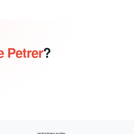
e Petrer
?