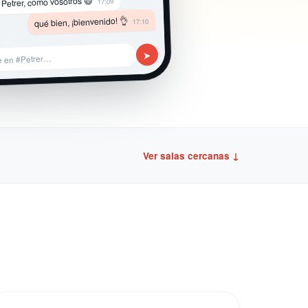
 Petrer, como vosotros 😄
17:09
qué bien, ¡bienvenido! 👌
17:10
➤
e en #Petrer…
Ver salas cercanas ↓