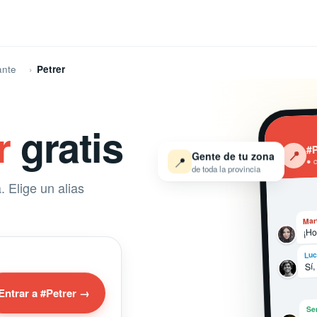
ante
Petrer
r
gratis
#P
‹
📍
Gente de tu zona
📍
● 
de toda la provincia
. Elige un alias
Mar
¡Ho
Luc
Sí,
Entrar a #Petrer →
Se