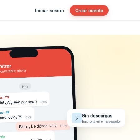
Iniciar sesión
Crear cuenta
etrer
conectados ahora
Hoy
ta_CS
la! ¿Alguien por aquí?
17:08
as_29
Sin descargas
⚡
 aquí estoy 👋
17:08
funciona en el navegador
Bien! ¿De dónde sois?
17:09
rgio