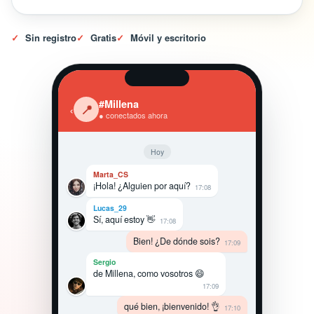
✓
Sin registro
✓
Gratis
✓
Móvil y escritorio
#Millena
‹
📍
● conectados ahora
Hoy
Marta_CS
¡Hola! ¿Alguien por aquí?
17:08
Lucas_29
Sí, aquí estoy 👋
17:08
Bien! ¿De dónde sois?
17:09
Sergio
de Millena, como vosotros 😄
17:09
qué bien, ¡bienvenido! 👌
17:10