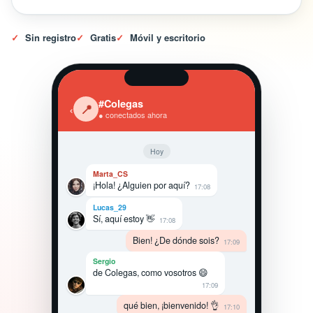
✓
Sin registro
✓
Gratis
✓
Móvil y escritorio
#Colegas
‹
📍
● conectados ahora
Hoy
Marta_CS
¡Hola! ¿Alguien por aquí?
17:08
Lucas_29
Sí, aquí estoy 👋
17:08
Bien! ¿De dónde sois?
17:09
Sergio
de Colegas, como vosotros 😄
17:09
qué bien, ¡bienvenido! 👌
17:10