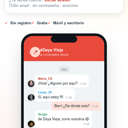
Sin email · sin contraseña · anónimo
✓
Sin registro
✓
Gratis
✓
Móvil y escritorio
#Daya Vieja
‹
📍
● conectados ahora
Hoy
Marta_CS
¡Hola! ¿Alguien por aquí?
17:08
Lucas_29
Sí, aquí estoy 👋
17:08
Bien! ¿De dónde sois?
17:09
Sergio
de Daya Vieja, como vosotros 😄
17:09