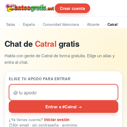
Crear cuenta
Salas
España
Comunidad Valenciana
Alicante
Catral
Chat de
Catral
gratis
Habla con gente de Catral de forma gratuita. Elige un alias y
entra al chat.
ELIGE TU APODO PARA ENTRAR
@
Entrar a #Catral →
¿Ya tienes cuenta?
Iniciar sesión
Sin email · sin contraseña · anónimo