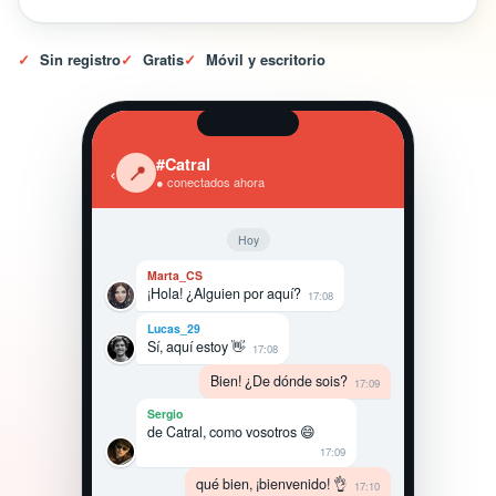
✓
Sin registro
✓
Gratis
✓
Móvil y escritorio
#Catral
‹
📍
● conectados ahora
Hoy
Marta_CS
¡Hola! ¿Alguien por aquí?
17:08
Lucas_29
Sí, aquí estoy 👋
17:08
Bien! ¿De dónde sois?
17:09
Sergio
de Catral, como vosotros 😄
17:09
qué bien, ¡bienvenido! 👌
17:10