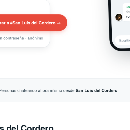
Ser
de
vo
rar a #San Luis del Cordero →
sin contraseña · anónimo
Escrib
Personas chateando ahora mismo desde
San Luis del Cordero
s del Cordero