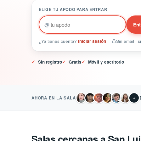
ELIGE TU APODO PARA ENTRAR
@
Ent
¿Ya tienes cuenta?
Iniciar sesión
Sin email · 
✓
Sin registro
✓
Gratis
✓
Móvil y escritorio
AHORA EN LA SALA
+
Salas cercanas a San Lui