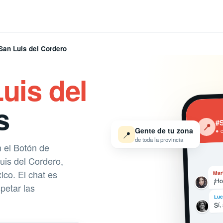
San Luis del Cordero
uis del
s
#S
‹
📍
Gente de tu zona
● 
📍
de toda la provincia
n el Botón de
is del Cordero,
co. El chat es
Mar
¡Ho
petar las
Luc
Sí,