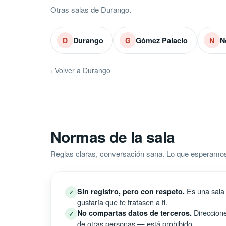
Otras salas de Durango.
Durango
Gómez Palacio
N
D
G
N
‹ Volver a Durango
Normas de la sala
Reglas claras, conversación sana. Lo que esperamos
Es una sala 
Sin registro, pero con respeto.
✓
gustaría que te tratasen a ti.
Direccione
No compartas datos de terceros.
✓
de otras personas — está prohibido.