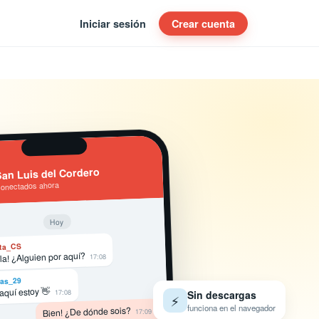
Iniciar sesión
Crear cuenta
an Luis del Cordero
conectados ahora
Hoy
ta_CS
la! ¿Alguien por aquí?
17:08
as_29
 aquí estoy 👋
17:08
Sin descargas
⚡
funciona en el navegador
Bien! ¿De dónde sois?
17:09