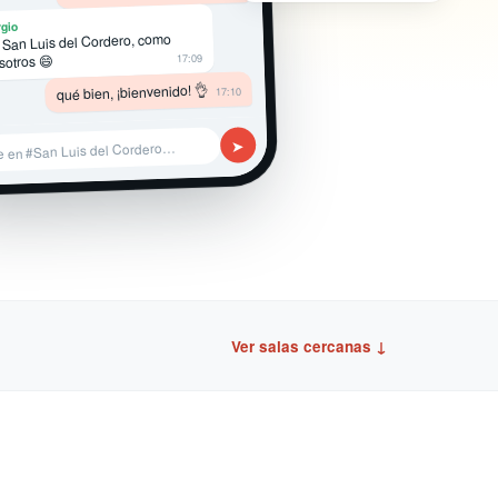
gio
 San Luis del Cordero, como
17:09
sotros 😄
qué bien, ¡bienvenido! 👌
17:10
➤
e en #San Luis del Cordero…
Ver salas cercanas ↓